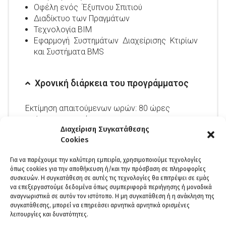
Οφέλη ενός Έξυπνου Σπιτιού
Διαδίκτυο των Πραγμάτων
Τεχνολογία ΒΙΜ
Εφαρμογή Συστημάτων Διαχείρισης Κτιρίων
και Συστήματα BMS
Χρονική διάρκεια του προγράμματος
Εκτίμηση απαιτούμενων ωρών: 80 ώρες
ασύγχρονης κατάρτισης
Διαχείριση Συγκατάθεσης
Χρονικό διάστημα: καθορίζεται από τις ανάγκες
Cookies
του καταρτιζόμενου και δεν ξεπερνάει του 3
μήνες
Για να παρέχουμε την καλύτερη εμπειρία, χρησιμοποιούμε τεχνολογίες
όπως cookies για την αποθήκευση ή/και την πρόσβαση σε πληροφορίες
συσκευών. Η συγκατάθεση σε αυτές τις τεχνολογίες θα επιτρέψει σε εμάς
να επεξεργαστούμε δεδομένα όπως συμπεριφορά περιήγησης ή μοναδικά
Μέθοδος παρακολούθησης
αναγνωριστικά σε αυτόν τον ιστότοπο. Η μη συγκατάθεση ή η ανάκληση της
συγκατάθεσης, μπορεί να επηρεάσει αρνητικά αρνητικά ορισμένες
λειτουργίες και δυνατότητες.
Ασύγχρονη Τηλεκατάρτιση χωρίς καθηγητή