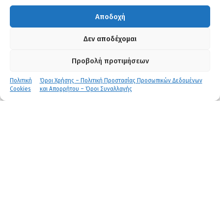
Χρησιμοποιείται η πλατφόρμα e – learnity
Αποδοχή
Πιστοποίηση
Δεν αποδέχομαι
Ναι (Αναγνωρισμένη από ΕΣΥΔ)
Προβολή προτιμήσεων
Πολιτική
Όροι Χρήσης – Πολιτική Προστασίας Προσωπικών Δεδομένων
Cookies
και Απορρήτου – Όροι Συναλλαγής
Μοριοδότηση
Ανάλογα με την προκήρυξη
Κόστος πιστοποίησης