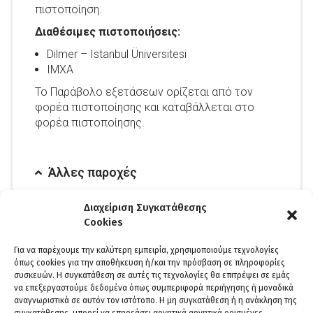
πιστοποίηση.
Διαθέσιμες πιστοποιήσεις:
Dilmer – Istanbul Üniversitesi
IMXA
Το Παράβολο εξετάσεων ορίζεται από τον
φορέα πιστοποίησης και καταβάλλεται στο
φορέα πιστοποίησης.
Άλλες παροχές
Πλήρης υποστήριξη
Διαχείριση Συγκατάθεσης
Cookies
Γραμματειακή
Τεχνική
Για να παρέχουμε την καλύτερη εμπειρία, χρησιμοποιούμε τεχνολογίες
Εκπαιδευτική
όπως cookies για την αποθήκευση ή/και την πρόσβαση σε πληροφορίες
Μαγνητοσκόπηση του μαθήματος
συσκευών. Η συγκατάθεση σε αυτές τις τεχνολογίες θα επιτρέψει σε εμάς
Δυνατότητα επιστροφής χρήματων πριν το
να επεξεργαστούμε δεδομένα όπως συμπεριφορά περιήγησης ή μοναδικά
δεύτερο μάθημα
αναγνωριστικά σε αυτόν τον ιστότοπο. Η μη συγκατάθεση ή η ανάκληση της