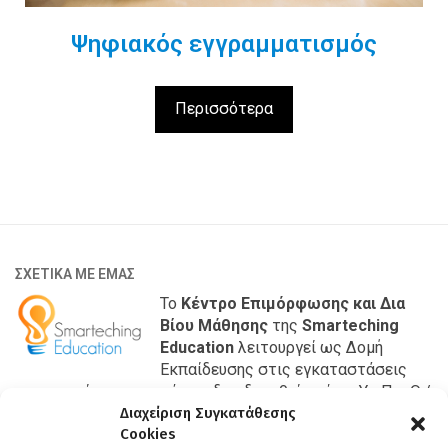
Ψηφιακός εγγραμματισμός
Περισσότερα
ΣΧΕΤΙΚΑ ΜΕ ΕΜΑΣ
Το
Κέντρο Επιμόρφωσης και Δια
Βίου Μάθησης
της
Smarteching
Education
λειτουργεί ως Δομή
Εκπαίδευσης στις εγκαταστάσεις
της εταιρίας μας και έχει αδειοδοτηθεί από το Υπ.Παι.Θ./
Γενική Γραμματεία Επαγγελματικής Εκπαίδευσης,
Διαχείριση Συγκατάθεσης
Cookies
Κατάρτισης και Δια Βίου Μάθησης με κωδικό 201069353.