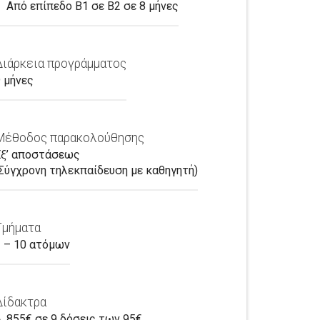
Από επίπεδο Β1 σε B2 σε 8 μήνες
Διάρκεια προγράμματος
 μήνες
Μέθοδος παρακολούθησης
Εξ’ αποστάσεως
Σύγχρονη τηλεκπαίδευση με καθηγητή)
Τμήματα
 – 10 ατόμων
Δίδακτρα
. 855€ σε 9 δόσεις των 95€