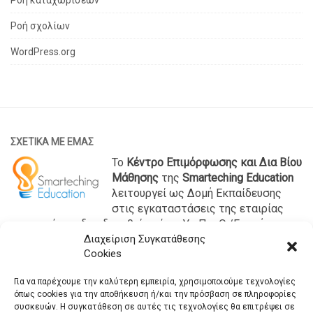
Ροή σχολίων
WordPress.org
ΣΧΕΤΙΚΑ ΜΕ ΕΜΑΣ
Το
Κέντρο Επιμόρφωσης και Δια Βίου
Μάθησης
της
Smarteching Education
λειτουργεί ως Δομή Εκπαίδευσης
στις εγκαταστάσεις της εταιρίας
μας και έχει αδειοδοτηθεί από το Υπ.Παι.Θ./Γενική
Γραμματεία Επαγγελματικής Εκπαίδευσης, Κατάρτισης
Διαχείριση Συγκατάθεσης
Cookies
και Δια Βίου Μάθησης με κωδικό 201069353.
ΒΡΕΙΤΕ ΜΑΣ
Για να παρέχουμε την καλύτερη εμπειρία, χρησιμοποιούμε τεχνολογίες
όπως cookies για την αποθήκευση ή/και την πρόσβαση σε πληροφορίες
Βέροια:
συσκευών. Η συγκατάθεση σε αυτές τις τεχνολογίες θα επιτρέψει σε