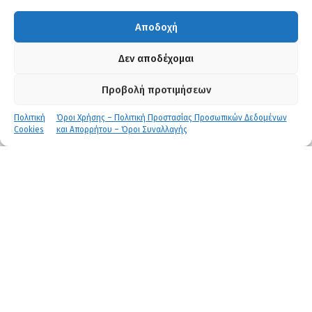
Εκπαιδευτικές ενότητες
Αποδοχή
Χρονική διάρκεια
Δεν αποδέχομαι
Βεβαίωση παρακολούθησης /
Προβολή προτιμήσεων
Πιστοποίηση τεχνικού ασφαλείας
Πολιτική
Όροι Χρήσης – Πολιτική Προστασίας Προσωπικών Δεδομένων
Cookies
και Απορρήτου – Όροι Συναλλαγής
Καθηγήτρια