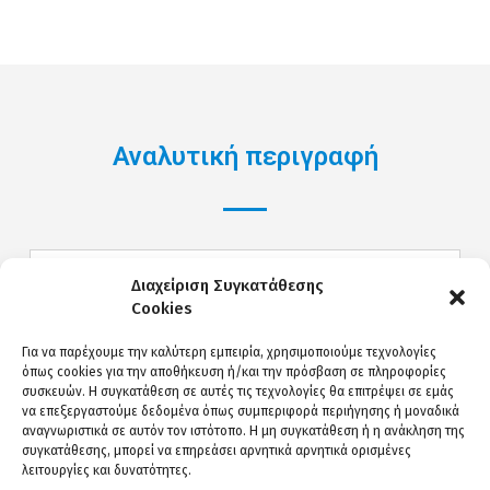
Αναλυτική περιγραφή
Σε ποιους απευθύνεται
Διαχείριση Συγκατάθεσης
Cookies
– Οι εργοδότες που οι επιχειρήσεις τους
Για να παρέχουμε την καλύτερη εμπειρία, χρησιμοποιούμε τεχνολογίες
ανήκουν στη Β κατηγορία επικινδυνότητας.
όπως cookies για την αποθήκευση ή/και την πρόσβαση σε πληροφορίες
– Οι εργαζόμενοι που απασχολούνται με πλήρες
συσκευών. Η συγκατάθεση σε αυτές τις τεχνολογίες θα επιτρέψει σε εμάς
ωράριο εργασίας.
να επεξεργαστούμε δεδομένα όπως συμπεριφορά περιήγησης ή μοναδικά
αναγνωριστικά σε αυτόν τον ιστότοπο. Η μη συγκατάθεση ή η ανάκληση της
συγκατάθεσης, μπορεί να επηρεάσει αρνητικά αρνητικά ορισμένες
Σκοπός προγράμματος
λειτουργίες και δυνατότητες.