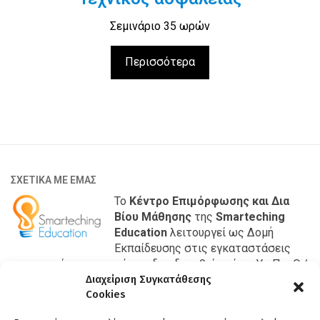
Σεμινάριο 35 ωρών
Περισσότερα
ΣΧΕΤΙΚΑ ΜΕ ΕΜΑΣ
Το
Κέντρο Επιμόρφωσης και Δια
Βίου Μάθησης
της
Smarteching
Education
λειτουργεί ως Δομή
Εκπαίδευσης στις εγκαταστάσεις
της εταιρίας μας και έχει αδειοδοτηθεί από το Υπ.Παι.Θ./
Γενική Γραμματεία Επαγγελματικής Εκπαίδευσης,
Διαχείριση Συγκατάθεσης
Cookies
Κατάρτισης και Δια Βίου Μάθησης με κωδικό 201069353.
ΒΡΕΙΤΕ ΜΑΣ