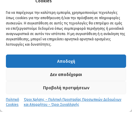
Cookies
Επιλογή Ωφελούμενων
Για να παρέχουμε την καλύτερη εμπειρία, χρησιμοποιούμε τεχνολογίες
όπως cookies για την αποθήκευση ή/και την πρόσβαση σε πληροφορίες
Η επιλογή των καταρτιζόμενων και η εγγραφή
συσκευών. Η συγκατάθεση σε αυτές τις τεχνολογίες θα επιτρέψει σε εμάς
τους στο Μητρώο Ωφελούμενων θα γίνει με
να επεξεργαστούμε δεδομένα όπως συμπεριφορά περιήγησης ή μοναδικά
σειρά προτεραιότητας υποβολής της Αίτησης
αναγνωριστικά σε αυτόν τον ιστότοπο. Η μη συγκατάθεση ή η ανάκληση της
συγκατάθεσης, μπορεί να επηρεάσει αρνητικά αρνητικά ορισμένες
Συμμετοχής και εφόσον πληρούνται οι
λειτουργίες και δυνατότητες.
προϋποθέσεις συμμετοχής στο πρόγραμμα
κατάρτισης.
Αποδοχή
Συνιστάται οι ενδιαφερόμενοι να υποβάλλουν
εγκαίρως την αίτηση συμμετοχής τους στο
Δεν αποδέχομαι
κέντρο μας , ώστε να αυξηθούν οι πιθανότητες
έγκρισης της.
Προβολή προτιμήσεων
Το Πρόγραμμα θα κλείσει με τη συμπλήρωση των
διαθέσιμων θέσεων.
Πολιτική
Όροι Χρήσης – Πολιτική Προστασίας Προσωπικών Δεδομένων
Cookies
και Απορρήτου – Όροι Συναλλαγής
Έναρξη Προγράμματος - Βήματα