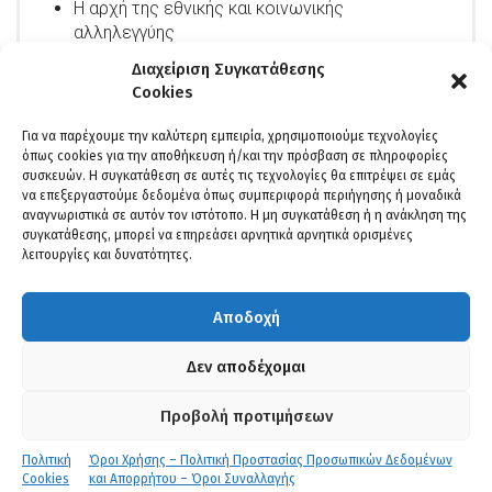
Η αρχή της εθνικής και κοινωνικής
αλληλεγγύης
Η αξία του ανθρώπου
Διαχείριση Συγκατάθεσης
η
2
Ενότητα
Cookies
Όργανα του Κράτους –Οργάνωση της
Για να παρέχουμε την καλύτερη εμπειρία, χρησιμοποιούμε τεχνολογίες
Διοίκησης
όπως cookies για την αποθήκευση ή/και την πρόσβαση σε πληροφορίες
συσκευών. Η συγκατάθεση σε αυτές τις τεχνολογίες θα επιτρέψει σε εμάς
Βουλή
να επεξεργαστούμε δεδομένα όπως συμπεριφορά περιήγησης ή μοναδικά
Πρόεδρος της Δημοκρατίας
αναγνωριστικά σε αυτόν τον ιστότοπο. Η μη συγκατάθεση ή η ανάκληση της
Πρωθυπουργός – Πρωθυπουργοκεντρικό
συγκατάθεσης, μπορεί να επηρεάσει αρνητικά αρνητικά ορισμένες
λειτουργίες και δυνατότητες.
σύστημα
Κυβέρνηση και κυβερνητικά όργανα
Υπουργοί – Ευθύνη των μελών της κυβέρνησης
Αποδοχή
Δικαστική λειτουργία
Τα Υπουργεία, οι Αποκεντρωμένες Διοικήσεις,
Δεν αποδέχομαι
τα Νομικά Πρόσωπα Δημοσίου Δικαίου
Η Τοπική Αυτοδιοίκηση α’ και β’ βαθμού
Προβολή προτιμήσεων
Ανεξάρτητες Αρχές (συνταγματικά
κατοχυρωμένες, νομοθετικά προβλεπόμενες)
Πολιτική
Όροι Χρήσης – Πολιτική Προστασίας Προσωπικών Δεδομένων
Μορφές ελέγχου στη δημόσια διοίκηση
Cookies
και Απορρήτου – Όροι Συναλλαγής