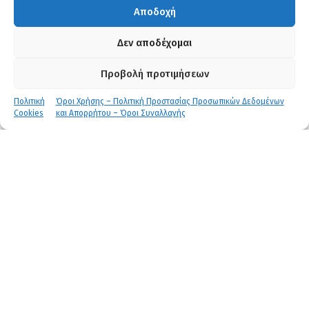
Αποδοχή
Δευτερόλεπτα
Δεν αποδέχομαι
Εκδήλωση Ενδιαφέροντος
Προβολή προτιμήσεων
Πολιτική
Όροι Χρήσης – Πολιτική Προστασίας Προσωπικών Δεδομένων
Cookies
και Απορρήτου – Όροι Συναλλαγής
Αναλυτική περιγραφή