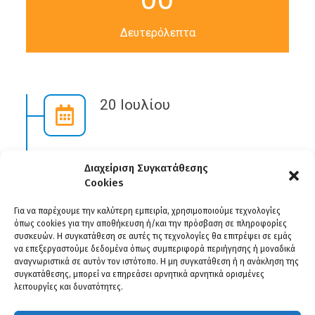
Δευτερόλεπτα
20 Ιουλίου
Διαχείριση Συγκατάθεσης
Cookies
00
00
00
Για να παρέχουμε την καλύτερη εμπειρία, χρησιμοποιούμε τεχνολογίες
όπως cookies για την αποθήκευση ή/και την πρόσβαση σε πληροφορίες
συσκευών. Η συγκατάθεση σε αυτές τις τεχνολογίες θα επιτρέψει σε εμάς
Μέρες
Ώρες
Λεπτά
να επεξεργαστούμε δεδομένα όπως συμπεριφορά περιήγησης ή μοναδικά
αναγνωριστικά σε αυτόν τον ιστότοπο. Η μη συγκατάθεση ή η ανάκληση της
συγκατάθεσης, μπορεί να επηρεάσει αρνητικά αρνητικά ορισμένες
λειτουργίες και δυνατότητες.
00