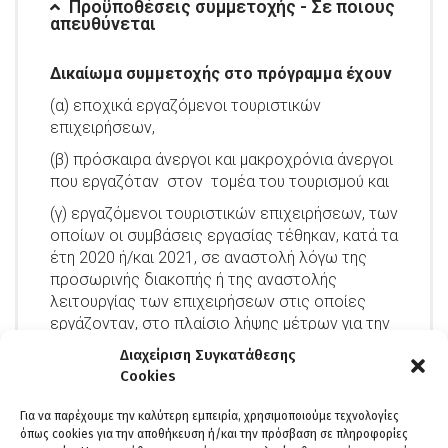
Προϋποθέσεις συμμετοχής - Σε ποιους
απευθύνεται
Δικαίωμα συμμετοχής στο πρόγραμμα έχουν
(α) εποχικά εργαζόμενοι τουριστικών
επιχειρήσεων,
(β) πρόσκαιρα άνεργοι και μακροχρόνια άνεργοι
που εργαζόταν στον τομέα του τουρισμού και
(γ) εργαζόμενοι τουριστικών επιχειρήσεων, των
οποίων οι συμβάσεις εργασίας τέθηκαν, κατά τα
έτη 2020 ή/και 2021, σε αναστολή λόγω της
προσωρινής διακοπής ή της αναστολής
λειτουργίας των επιχειρήσεων στις οποίες
εργάζονταν, στο πλαίσιο λήψης μέτρων για την
πρόληψη και την αντιμετώπιση της διάδοσης του
Διαχείριση Συγκατάθεσης
κορωνοϊού COVID – 19.
Cookies
Οι παραπάνω υποψήφιοι:
Για να παρέχουμε την καλύτερη εμπειρία, χρησιμοποιούμε τεχνολογίες
Πρέπει να διαθέτουν
την τελευταία δεκαετία
όπως cookies για την αποθήκευση ή/και την πρόσβαση σε πληροφορίες