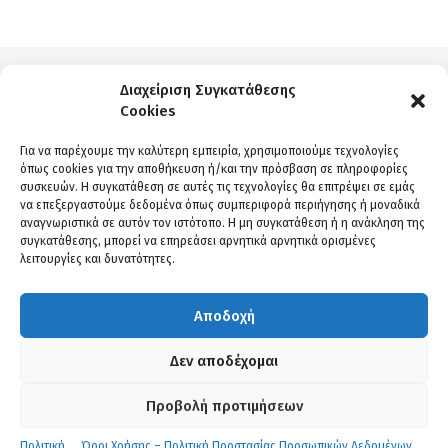
Διαχείριση Συγκατάθεσης
Cookies
Αναλυτική περιγραφή
Για να παρέχουμε την καλύτερη εμπειρία, χρησιμοποιούμε τεχνολογίες
όπως cookies για την αποθήκευση ή/και την πρόσβαση σε πληροφορίες
συσκευών. Η συγκατάθεση σε αυτές τις τεχνολογίες θα επιτρέψει σε εμάς
να επεξεργαστούμε δεδομένα όπως συμπεριφορά περιήγησης ή μοναδικά
αναγνωριστικά σε αυτόν τον ιστότοπο. Η μη συγκατάθεση ή η ανάκληση της
Σε ποιους απευθύνεται
συγκατάθεσης, μπορεί να επηρεάσει αρνητικά αρνητικά ορισμένες
λειτουργίες και δυνατότητες.
Το πρόγραμμα απευθύνεται σε όσους θέλουν:
Αποδοχή
– να αποκτήσουν βεβαίωση κρεοπώλη
– να ανοίξουν δικό τους κρεοπωλείο
Δεν αποδέχομαι
– να ασχοληθούν με την κοπή και
επεξεργασία του κρέατος
Προβολή προτιμήσεων
– να εργαστούν ως υπάλληλοι σε
κρεοπωλεία & super market
Πολιτική
Όροι Χρήσης – Πολιτική Προστασίας Προσωπικών Δεδομένων