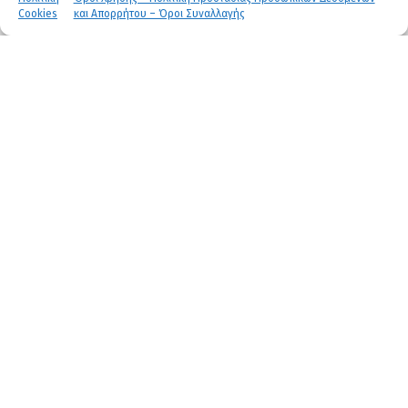
Cookies
και Απορρήτου – Όροι Συναλλαγής
Σκοπός προγράμματος
Θεματικές ενότητες
Χρονική διάρκεια
Δικαιολογητικά εγγραφής
Καθηγητές