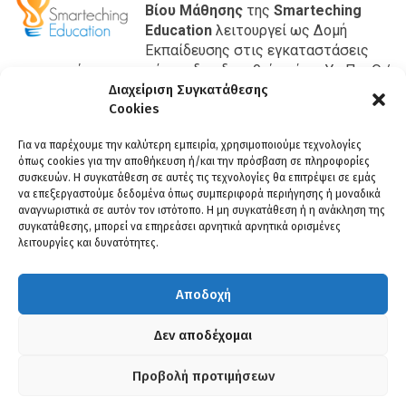
Βίου Μάθησης
της
Smarteching
Education
λειτουργεί ως Δομή
Εκπαίδευσης στις εγκαταστάσεις
της εταιρίας μας και έχει αδειοδοτηθεί από το Υπ.Παι.Θ./
Γενική Γραμματεία Επαγγελματικής Εκπαίδευσης,
Διαχείριση Συγκατάθεσης
Cookies
Κατάρτισης και Δια Βίου Μάθησης με κωδικό 201069353.
ΒΡΕΙΤΕ ΜΑΣ
Για να παρέχουμε την καλύτερη εμπειρία, χρησιμοποιούμε τεχνολογίες
όπως cookies για την αποθήκευση ή/και την πρόσβαση σε πληροφορίες
Βέροια:
συσκευών. Η συγκατάθεση σε αυτές τις τεχνολογίες θα επιτρέψει σε εμάς
Διεύθυνση:
Μιαούλη 4, 59132
να επεξεργαστούμε δεδομένα όπως συμπεριφορά περιήγησης ή μοναδικά
Τηλ:
23310 29994
αναγνωριστικά σε αυτόν τον ιστότοπο. Η μη συγκατάθεση ή η ανάκληση της
συγκατάθεσης, μπορεί να επηρεάσει αρνητικά αρνητικά ορισμένες
Κοζάνη:
λειτουργίες και δυνατότητες.
Διεύθυνση:
Ιπποκράτους 12, 50131
Τηλ:
2461 181 454
Αποδοχή
E-mail:
info@kdvm1.gr
Δεν αποδέχομαι
Προβολή προτιμήσεων
SMARTECHING EDUCATION © 2023 | ALL RIGHTS RESERVED |
ΌΡΟΙ ΧΡΉΣΗΣ -