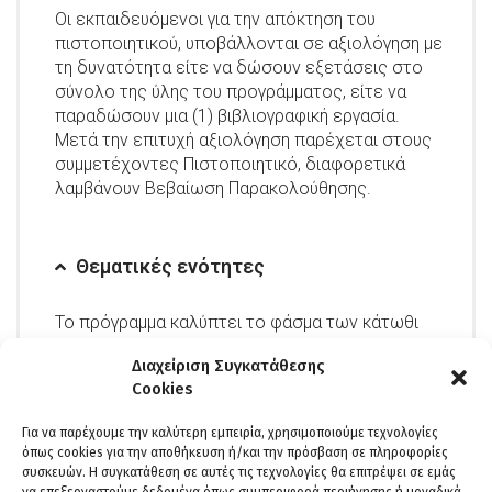
Οι εκπαιδευόμενοι για την απόκτηση του
πιστοποιητικού, υποβάλλονται σε αξιολόγηση με
τη δυνατότητα είτε να δώσουν εξετάσεις στο
σύνολο της ύλης του προγράμματος, είτε να
παραδώσουν μια (1) βιβλιογραφική εργασία.
Μετά την επιτυχή αξιολόγηση παρέχεται στους
συμμετέχοντες Πιστοποιητικό, διαφορετικά
λαμβάνουν Βεβαίωση Παρακολούθησης.
Θεματικές ενότητες
Το πρόγραμμα καλύπτει το φάσμα των κάτωθι
θεματικών ενοτήτων:
Διαχείριση Συγκατάθεσης
Αξιολόγηση ατόμων με αυτισμό (DSM-5)
Cookies
Συστηματική παρατήρηση ατόμων με αυτισμό
Σχεδιασμός ψυχοπαιδαγωγικής παρέμβασης
Για να παρέχουμε την καλύτερη εμπειρία, χρησιμοποιούμε τεχνολογίες
Διαγνωστικά εργαλεία ατόμων με αυτισμό
όπως cookies για την αποθήκευση ή/και την πρόσβαση σε πληροφορίες
συσκευών. Η συγκατάθεση σε αυτές τις τεχνολογίες θα επιτρέψει σε εμάς
(Θεωρητικό μέρος)