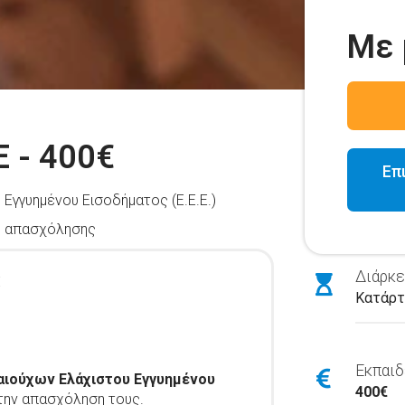
Με 
 - 400€
Επ
Εγγυημένου Εισοδήματος (Ε.Ε.Ε.)
ς απασχόλησης
:
Διάρκε
Κατάρτ
Εκπαιδ
αιούχων Ελάχιστου Εγγυημένου
400€
 την απασχόληση τους.