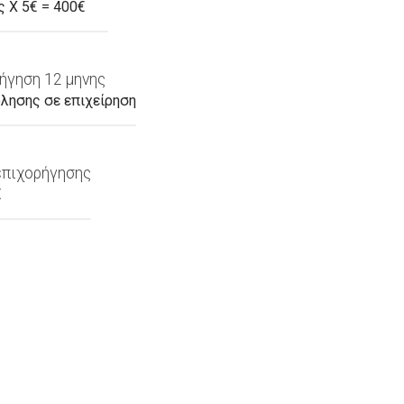
ς Χ 5€ = 400€
ήγηση 12 μηνης
λησης σε επιχείρηση
επιχορήγησης
€