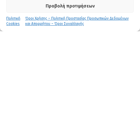
Προβολή προτιμήσεων
Εκδήλωση Ενδιαφέροντος
Πολιτική
Όροι Χρήσης – Πολιτική Προστασίας Προσωπικών Δεδομένων
Cookies
και Απορρήτου – Όροι Συναλλαγής
Αναλυτική περιγραφή
Σκοπός προγράμματος