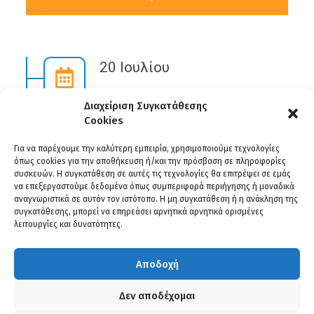
20 Ιουλίου
Διαχείριση Συγκατάθεσης
Cookies
Για να παρέχουμε την καλύτερη εμπειρία, χρησιμοποιούμε τεχνολογίες
όπως cookies για την αποθήκευση ή/και την πρόσβαση σε πληροφορίες
00
00
00
συσκευών. Η συγκατάθεση σε αυτές τις τεχνολογίες θα επιτρέψει σε εμάς
να επεξεργαστούμε δεδομένα όπως συμπεριφορά περιήγησης ή μοναδικά
αναγνωριστικά σε αυτόν τον ιστότοπο. Η μη συγκατάθεση ή η ανάκληση της
Μέρες
Ώρες
Λεπτά
συγκατάθεσης, μπορεί να επηρεάσει αρνητικά αρνητικά ορισμένες
λειτουργίες και δυνατότητες.
00
Αποδοχή
Δεν αποδέχομαι
Δευτερόλεπτα