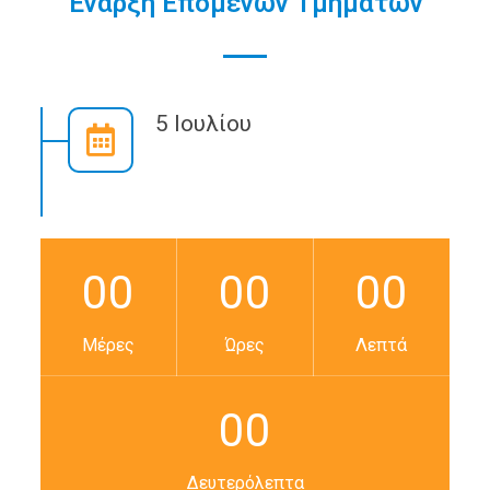
Έναρξη Επόμενων Τμημάτων
5 Ιουλίου
00
00
00
Μέρες
Ώρες
Λεπτά
00
Δευτερόλεπτα