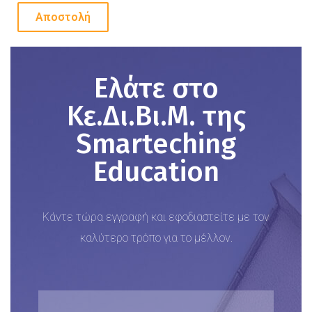
Ελάτε στο
Κε.Δι.Βι.Μ. της
Smarteching
Education
Κάντε τώρα εγγραφή και εφοδιαστείτε με τον
καλύτερο τρόπο για το μέλλον.