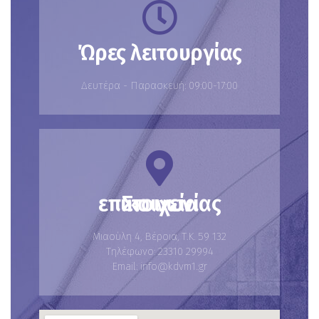
Ώρες λειτουργίας
Δευτέρα - Παρασκευή: 09:00-17:00
Στοιχεία επικοινωνίας
Μιαούλη 4, Βέροια, Τ.Κ. 59 132
Τηλέφωνο: 23310 29994
Email: info@kdvm1..gr