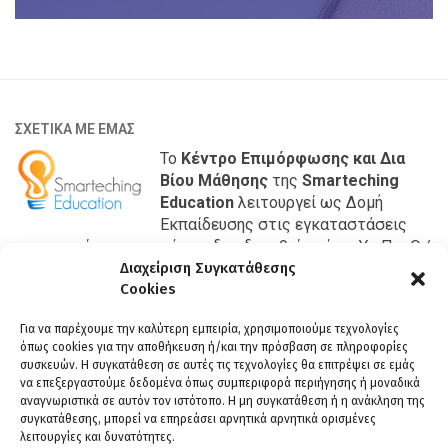
ΣΧΕΤΙΚΑ ΜΕ ΕΜΑΣ
Το
Κέντρο Επιμόρφωσης και Δια
Βίου Μάθησης
της
Smarteching
Education
λειτουργεί ως Δομή
Εκπαίδευσης στις εγκαταστάσεις
της εταιρίας μας και έχει αδειοδοτηθεί από το Υπ.Παι.Θ./
Διαχείριση Συγκατάθεσης
Γενική Γραμματεία Επαγγελματικής Εκπαίδευσης,
Cookies
Κατάρτισης και Δια Βίου Μάθησης με κωδικό 201069353.
ΒΡΕΙΤΕ ΜΑΣ
Για να παρέχουμε την καλύτερη εμπειρία, χρησιμοποιούμε τεχνολογίες
όπως cookies για την αποθήκευση ή/και την πρόσβαση σε πληροφορίες
Βέροια:
συσκευών. Η συγκατάθεση σε αυτές τις τεχνολογίες θα επιτρέψει σε εμάς
Διεύθυνση:
Μιαούλη 4, 59132
να επεξεργαστούμε δεδομένα όπως συμπεριφορά περιήγησης ή μοναδικά
Τηλ:
23310 29994
αναγνωριστικά σε αυτόν τον ιστότοπο. Η μη συγκατάθεση ή η ανάκληση της
συγκατάθεσης, μπορεί να επηρεάσει αρνητικά αρνητικά ορισμένες
Κοζάνη:
λειτουργίες και δυνατότητες.