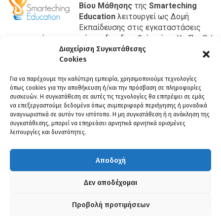
Βίου Μάθησης
της
Smarteching
Education
λειτουργεί ως Δομή
Εκπαίδευσης στις εγκαταστάσεις
της εταιρίας μας και έχει αδειοδοτηθεί από το Υπ.Παι.Θ./
Γενική Γραμματεία Επαγγελματικής Εκπαίδευσης,
Διαχείριση Συγκατάθεσης
Cookies
Κατάρτισης και Δια Βίου Μάθησης με κωδικό 201069353.
ΒΡΕΙΤΕ ΜΑΣ
Για να παρέχουμε την καλύτερη εμπειρία, χρησιμοποιούμε τεχνολογίες
όπως cookies για την αποθήκευση ή/και την πρόσβαση σε πληροφορίες
Βέροια:
συσκευών. Η συγκατάθεση σε αυτές τις τεχνολογίες θα επιτρέψει σε εμάς
Διεύθυνση:
Μιαούλη 4, 59132
να επεξεργαστούμε δεδομένα όπως συμπεριφορά περιήγησης ή μοναδικά
Τηλ:
23310 29994
αναγνωριστικά σε αυτόν τον ιστότοπο. Η μη συγκατάθεση ή η ανάκληση της
συγκατάθεσης, μπορεί να επηρεάσει αρνητικά αρνητικά ορισμένες
Κοζάνη:
λειτουργίες και δυνατότητες.
Διεύθυνση:
Ιπποκράτους 12, 50131
Τηλ:
2461 181 454
Αποδοχή
E-mail:
info@kdvm1.gr
Δεν αποδέχομαι
Προβολή προτιμήσεων
SMARTECHING EDUCATION © 2023 | ALL RIGHTS RESERVED |
ΌΡΟΙ ΧΡΉΣΗΣ -